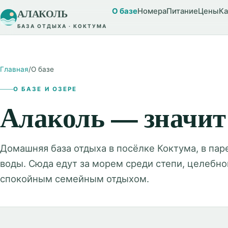
АЛАКОЛЬ
О базе
Номера
Питание
Цены
Ка
БАЗА ОТДЫХА · КОКТУМА
Главная
/
О базе
О БАЗЕ И ОЗЕРЕ
Алаколь — значит 
Домашняя база отдыха в посёлке Коктума, в пар
воды. Сюда едут за морем среди степи, целебно
спокойным семейным отдыхом.