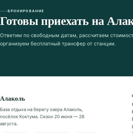
БРОНИРОВАНИЕ
Готовы приехать на Ала
Ответим по свободным датам, рассчитаем стоимост
организуем бесплатный трансфер от станции.
Алаколь
База отдыха на берегу озера Алаколь,
посёлок Коктума. Сезон 20 июня — 28
августа.