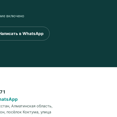
тание включено
Написать в WhatsApp
571
hatsApp
хстан, Алматинская область,
он, посёлок Коктума, улица