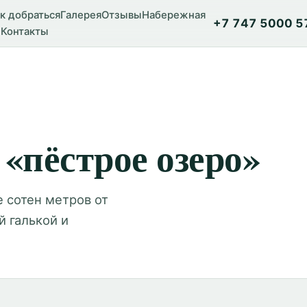
к добраться
Галерея
Отзывы
Набережная
+7 747 5000 5
Контакты
«пёстрое озеро»
е сотен метров от
й галькой и