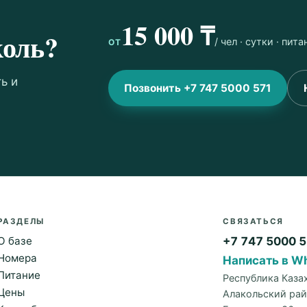
15 000 ₸
коль?
/ чел · сутки · пи
ОТ
ь и
Позвонить +7 747 5000 571
РАЗДЕЛЫ
СВЯЗАТЬСЯ
О базе
+7 747 5000 
Номера
Написать в W
Питание
Республика Каза
Цены
Алакольский рай